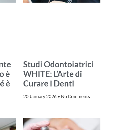
nte
Studi Odontoiatrici
o è
WHITE: L’Arte di
é è
Curare i Denti
20 January 2026
No Comments