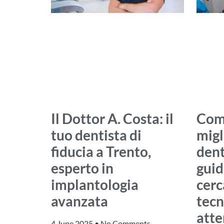
Il Dottor A. Costa: il
Come
tuo dentista di
migl
fiducia a Trento,
dent
esperto in
guid
implantologia
cerc
avanzata
tecn
att
4 June 2025
No Comments