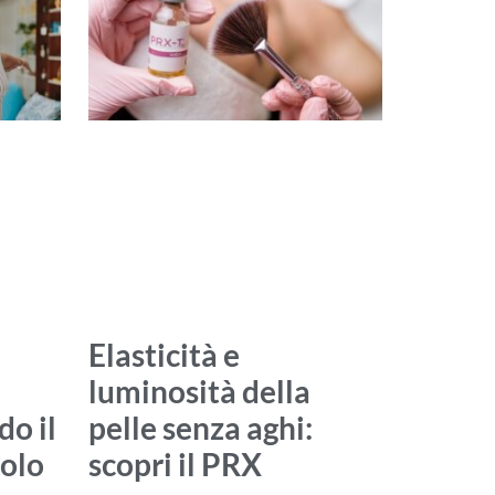
Elasticità e
luminosità della
o il
pelle senza aghi:
olo
scopri il PRX