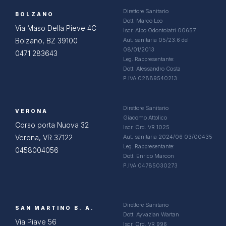
Direttore Sanitario
BOLZANO
Dott. Marco Leo
Via Maso Della Pieve 4C
Iscr. Albo Odontoiatri 00657
Bolzano, BZ 39100
Aut. sanitaria 05/23.6 del
08/01/2013
0471 283643
Leg. Rappresentante:
Dott. Alessandro Costa
P.IVA 02889540213
Direttore Sanitario
VERONA
Giacomo Attolico
Corso porta Nuova 32
Iscr. Ord. VR 1025
Verona, VR 37122
Aut. sanitaria 2024/06 03/00435
Leg. Rappresentante:
0458004056
Dott. Enrico Marcon
P.IVA 04785030273
Direttore Sanitario
SAN MARTINO B. A.
Dott. Ayvazian Wartan
Via Piave 56
Iscr. Ord. VR 996