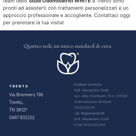
team dello
Studi Odontoiatrici WHITE
a Trento sono
pronti ad assisterti con trattamenti personalizzati e un
approccio professionale e accogliente. Contattaci oggi
per prenotare la tua visita!
Quattro sedi, un
unico standard di cura.
Direttore Sanitario
TRENTO
Dott. Alessandro Costa
Via Brennero 136
Iscr. Albo Odontoiatri TN n. 00596
Trento,
Autorizzazione sanitaria
20/2021/c54
TN 38121
Leg. Rappresentante:
0461 932222
Dott. Alessandro Costa
P.IVA 05125120286