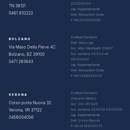
20/2021/c54
TN 38121
Leg. Rappresentante:
0461 932222
Dott. Alessandro Costa
P.IVA 05125120286
Direttore Sanitario
BOLZANO
Dott. Marco Leo
Via Maso Della Pieve 4C
Iscr. Albo Odontoiatri 00657
Bolzano, BZ 39100
Aut. sanitaria 05/23.6 del
08/01/2013
0471 283643
Leg. Rappresentante:
Dott. Alessandro Costa
P.IVA 02889540213
Direttore Sanitario
VERONA
Giacomo Attolico
Corso porta Nuova 32
Iscr. Ord. VR 1025
Verona, VR 37122
Aut. sanitaria 2024/06 03/00435
Leg. Rappresentante:
0458004056
Dott. Enrico Marcon
P.IVA 04785030273