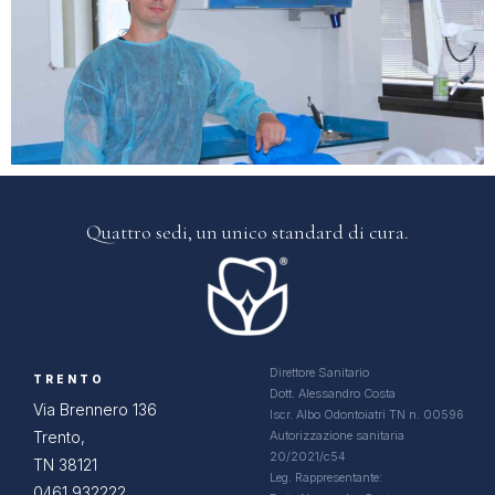
Quattro sedi, un
unico standard di cura.
Direttore Sanitario
TRENTO
Dott. Alessandro Costa
Via Brennero 136
Iscr. Albo Odontoiatri TN n. 00596
Trento,
Autorizzazione sanitaria
20/2021/c54
TN 38121
Leg. Rappresentante:
0461 932222