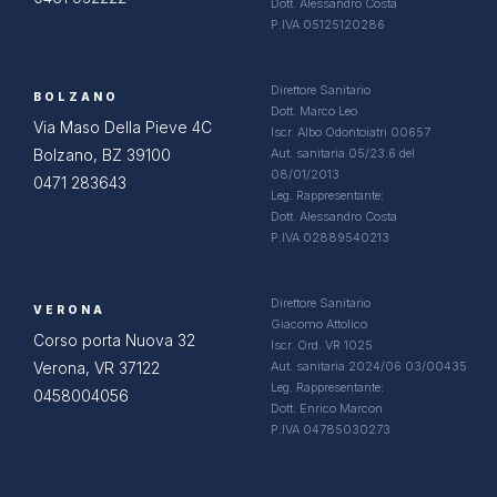
Dott. Alessandro Costa
P.IVA 05125120286
Direttore Sanitario
BOLZANO
Dott. Marco Leo
Via Maso Della Pieve 4C
Iscr. Albo Odontoiatri 00657
Bolzano, BZ 39100
Aut. sanitaria 05/23.6 del
08/01/2013
0471 283643
Leg. Rappresentante:
Dott. Alessandro Costa
P.IVA 02889540213
Direttore Sanitario
VERONA
Giacomo Attolico
Corso porta Nuova 32
Iscr. Ord. VR 1025
Verona, VR 37122
Aut. sanitaria 2024/06 03/00435
Leg. Rappresentante:
0458004056
Dott. Enrico Marcon
P.IVA 04785030273