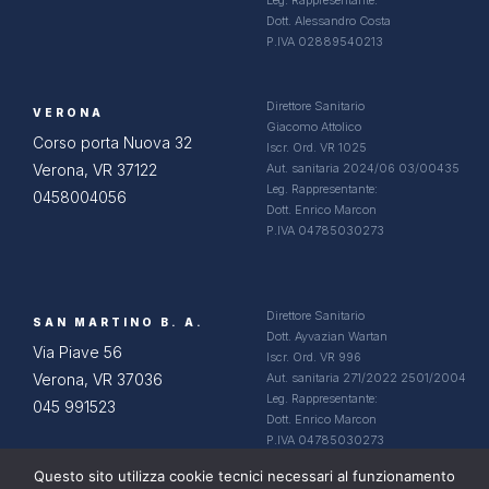
Leg. Rappresentante:
Dott. Alessandro Costa
P.IVA 02889540213
Direttore Sanitario
VERONA
Giacomo Attolico
Corso porta Nuova 32
Iscr. Ord. VR 1025
Verona, VR 37122
Aut. sanitaria 2024/06 03/00435
Leg. Rappresentante:
0458004056
Dott. Enrico Marcon
P.IVA 04785030273
Direttore Sanitario
SAN MARTINO B. A.
Dott. Ayvazian Wartan
Via Piave 56
Iscr. Ord. VR 996
Verona, VR 37036
Aut. sanitaria 271/2022 2501/2004
Leg. Rappresentante:
045 991523
Dott. Enrico Marcon
P.IVA 04785030273
Questo sito utilizza cookie tecnici necessari al funzionamento