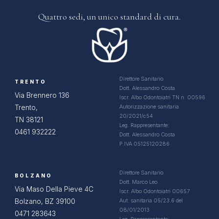
Quattro sedi, un
unico standard di cura.
Direttore Sanitario
TRENTO
Dott. Alessandro Costa
Via Brennero 136
Iscr. Albo Odontoiatri TN n. 00596
Trento,
Autorizzazione sanitaria
20/2021/c54
TN 38121
Leg. Rappresentante:
0461 932222
Dott. Alessandro Costa
P.IVA 05125120286
Direttore Sanitario
BOLZANO
Dott. Marco Leo
Via Maso Della Pieve 4C
Iscr. Albo Odontoiatri 00657
Bolzano, BZ 39100
Aut. sanitaria 05/23.6 del
08/01/2013
0471 283643