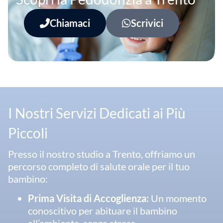
Chiamaci
Scrivici
I Nostri Servizi Dedicati ai Più
Piccoli
Presso il nostro studio a Trento, offriamo un
percorso completo di salute orale per il tuo
bambino:
Prima Visita di Accoglienza:
Un momento
conoscitivo per abituare il bambino