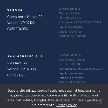
Direttore Sanitario
VERONA
Giacomo Attolico
Corso porta Nuova 32
Iscr. Ord. VR 1025
Verona, VR 37122
Aut. sanitaria 2024/06 03/00435
Leg. Rappresentante:
0458004056
Dott. Enrico Marcon
P.IVA 04785030273
Direttore Sanitario
SAN MARTINO B. A.
Dott. Ayvazian Wartan
Via Piave 56
Iscr. Ord. VR 996
Verona, VR 37036
Aut. sanitaria 271/2022 2501/2004
Leg. Rappresentante:
045 991523
Dott. Enrico Marcon
P.IVA 04785030273
Questo sito utilizza cookie tecnici necessari al funzionamento
e, previo tuo consenso, cookie analitici e di profilazione di
terze parti (Meta, Google). Puoi accettare, rifiutare o gestire le
tue preferenze.
Privacy Policy