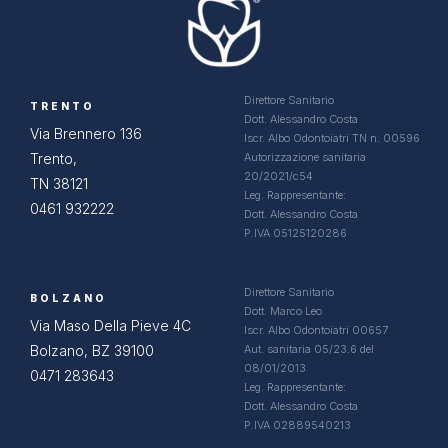
Direttore Sanitario
TRENTO
Dott. Alessandro Costa
Via Brennero 136
Iscr. Albo Odontoiatri TN n. 00596
Trento,
Autorizzazione sanitaria
20/2021/c54
TN 38121
Leg. Rappresentante:
0461 932222
Dott. Alessandro Costa
P.IVA 05125120286
Direttore Sanitario
BOLZANO
Dott. Marco Leo
Via Maso Della Pieve 4C
Iscr. Albo Odontoiatri 00657
Bolzano, BZ 39100
Aut. sanitaria 05/23.6 del
08/01/2013
0471 283643
Leg. Rappresentante:
Dott. Alessandro Costa
P.IVA 02889540213