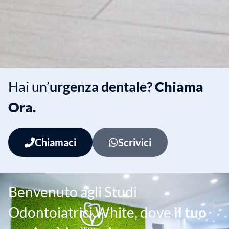
Hai un’
urgenza dentale?
Chiama
Ora.
Chiamaci
Scrivici
Benvenuto agli Studi
Odontoiatrici White, dove
il tuo