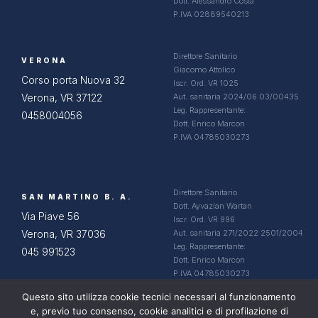
Dott. Alessandro Costa
P.IVA 02889540213
Direttore Sanitario
VERONA
Giacomo Attolico
Corso porta Nuova 32
Iscr. Ord. VR 1025
Verona, VR 37122
Aut. sanitaria 2024/06 03/00435
Leg. Rappresentante:
0458004056
Dott. Enrico Marcon
P.IVA 04785030273
Direttore Sanitario
SAN MARTINO B. A.
Dott. Ayvazian Wartan
Via Piave 56
Iscr. Ord. VR 996
Verona, VR 37036
Aut. sanitaria 271/2022 2501/2004
Leg. Rappresentante:
045 991523
Dott. Enrico Marcon
P.IVA 04785030273
Questo sito utilizza cookie tecnici necessari al funzionamento
e, previo tuo consenso, cookie analitici e di profilazione di