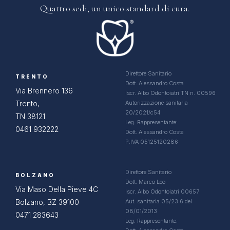
Quattro sedi, un
unico standard di cura.
Direttore Sanitario
TRENTO
Dott. Alessandro Costa
Via Brennero 136
Iscr. Albo Odontoiatri TN n. 00596
Trento,
Autorizzazione sanitaria
20/2021/c54
TN 38121
Leg. Rappresentante:
0461 932222
Dott. Alessandro Costa
P.IVA 05125120286
Direttore Sanitario
BOLZANO
Dott. Marco Leo
Via Maso Della Pieve 4C
Iscr. Albo Odontoiatri 00657
Bolzano, BZ 39100
Aut. sanitaria 05/23.6 del
08/01/2013
0471 283643
Leg. Rappresentante: