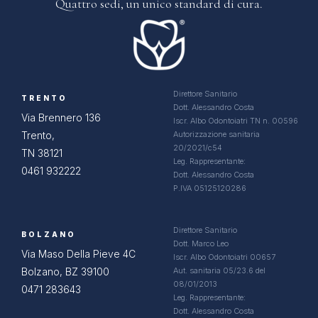
Quattro sedi, un
unico standard di cura.
Direttore Sanitario
TRENTO
Dott. Alessandro Costa
Via Brennero 136
Iscr. Albo Odontoiatri TN n. 00596
Trento,
Autorizzazione sanitaria
20/2021/c54
TN 38121
Leg. Rappresentante:
0461 932222
Dott. Alessandro Costa
P.IVA 05125120286
Direttore Sanitario
BOLZANO
Dott. Marco Leo
Via Maso Della Pieve 4C
Iscr. Albo Odontoiatri 00657
Bolzano, BZ 39100
Aut. sanitaria 05/23.6 del
08/01/2013
0471 283643
Leg. Rappresentante:
Dott. Alessandro Costa