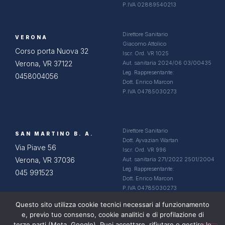
P.IVA 02889540213
Direttore Sanitario
VERONA
Giacomo Attolico
Corso porta Nuova 32
Iscr. Ord. VR 1025
Verona, VR 37122
Aut. sanitaria 2024/06 03/00435
Leg. Rappresentante:
0458004056
Dott. Enrico Marcon
P.IVA 04785030273
Direttore Sanitario
SAN MARTINO B. A.
Dott. Ayvazian Wartan
Via Piave 56
Iscr. Ord. VR 996
Verona, VR 37036
Aut. sanitaria 271/2022 2501/2004
Leg. Rappresentante:
045 991523
Dott. Enrico Marcon
P.IVA 04785030273
Questo sito utilizza cookie tecnici necessari al funzionamento
e, previo tuo consenso, cookie analitici e di profilazione di
terze parti (Meta, Google). Puoi accettare, rifiutare o gestire le