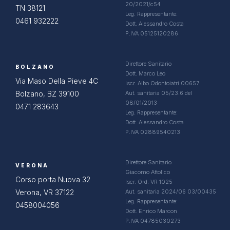
20/2021/c54
TN 38121
Leg. Rappresentante:
0461 932222
Dott. Alessandro Costa
P.IVA 05125120286
Direttore Sanitario
BOLZANO
Dott. Marco Leo
Via Maso Della Pieve 4C
Iscr. Albo Odontoiatri 00657
Bolzano, BZ 39100
Aut. sanitaria 05/23.6 del
08/01/2013
0471 283643
Leg. Rappresentante:
Dott. Alessandro Costa
P.IVA 02889540213
Direttore Sanitario
VERONA
Giacomo Attolico
Corso porta Nuova 32
Iscr. Ord. VR 1025
Verona, VR 37122
Aut. sanitaria 2024/06 03/00435
Leg. Rappresentante:
0458004056
Dott. Enrico Marcon
P.IVA 04785030273