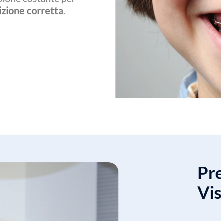
izione corretta
.
Pre
Vis