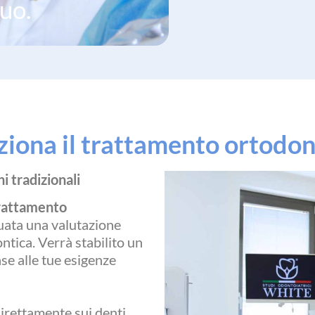
suo.
iona il trattamento ortodont
 tradizionali
 trattamento
tuata una valutazione
ntica. Verrà stabilito un
se alle tue esigenze
direttamente sui denti,