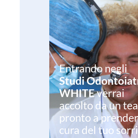
Entrando negli
Studi Odontoiatr
WHITE
verrai
accolto da un te
pronto a prender
cura del tuo sorr