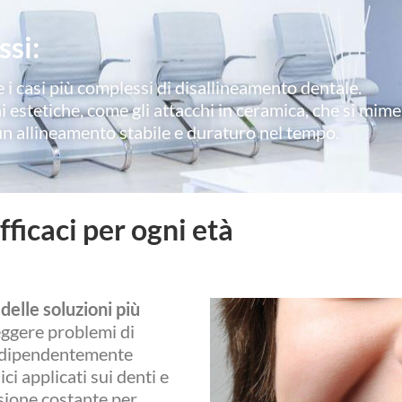
ssi:
e i casi più complessi di disallineamento dentale.
 estetiche, come gli attacchi in ceramica, che si mime
n allineamento stabile e duraturo nel tempo.
ficaci per ogni età
delle soluzioni più
ggere problemi di
indipendentemente
ici applicati sui denti e
ssione costante per