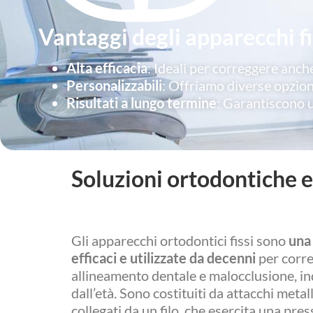
Vantaggi degli apparecchi fi
Alta efficacia
: Ideali per correggere anch
Personalizzabili
: Offriamo diverse opzioni
Risultati a lungo termine
: Garantiscono u
Soluzioni ortodontiche ef
Gli apparecchi ortodontici fissi sono
una 
efficaci e utilizzate da decenni
per corre
allineamento dentale e malocclusione, 
dall’età. Sono costituiti da attacchi metall
collegati da un filo, che esercita una pre