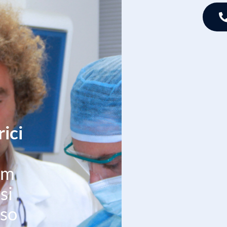
ici
am
si
iso