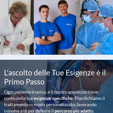
L'ascolto delle Tue Esigenze è il
Primo Passo
Ogni paziente è unico, e il nostro approccio tiene
conto delle tue
esigenze specifiche
. Pianifichiamo il
trattamento in modo personalizzato, lavorando
insieme a te per definire il
percorso più adatt
o.