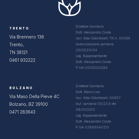
Direttore Sanitario
TRENTO
Dott. Alessandro Costa
Via Brennero 136
Iscr. Albo Odontoiatri TN n. 00596
Trento,
Autorizzazione sanitaria
20/2021/c54
TN 38121
Leg. Rappresentante:
0461 932222
Dott. Alessandro Costa
P.IVA 05125120286
Direttore Sanitario
BOLZANO
Dott. Marco Leo
Via Maso Della Pieve 4C
Iscr. Albo Odontoiatri 00657
Bolzano, BZ 39100
Aut. sanitaria 05/23.6 del
08/01/2013
0471 283643
Leg. Rappresentante:
Dott. Alessandro Costa
P.IVA 02889540213