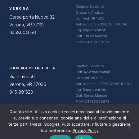
Direttore Sanitario
VERONA
Giacomo Attolico
Corso porta Nuova 32
Iscr. Ord. VR 1025
Verona, VR 37122
Aut. sanitaria 2024/06 03/00435
Leg. Rappresentante:
0458004056
Dott. Enrico Marcon
P.IVA 04785030273
Direttore Sanitario
SAN MARTINO B. A.
Dott. Ayvazian Wartan
Via Piave 56
Iscr. Ord. VR 996
Verona, VR 37036
Aut. sanitaria 271/2022 2501/2004
Leg. Rappresentante:
045 991523
Dott. Enrico Marcon
P.IVA 04785030273
Questo sito utilizza cookie tecnici necessari al funzionamento
e, previo tuo consenso, cookie analitici e di profilazione di
terze parti (Meta, Google). Puoi accettare, rifiutare o gestire le
tue preferenze.
Privacy Policy