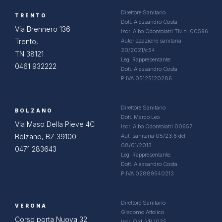
Direttore Sanitario
TRENTO
Dott. Alessandro Costa
Via Brennero 136
Iscr. Albo Odontoiatri TN n. 00596
Trento,
Autorizzazione sanitaria
20/2021/c54
TN 38121
Leg. Rappresentante:
0461 932222
Dott. Alessandro Costa
P.IVA 05125120286
Direttore Sanitario
BOLZANO
Dott. Marco Leo
Via Maso Della Pieve 4C
Iscr. Albo Odontoiatri 00657
Bolzano, BZ 39100
Aut. sanitaria 05/23.6 del
08/01/2013
0471 283643
Leg. Rappresentante:
Dott. Alessandro Costa
P.IVA 02889540213
Direttore Sanitario
VERONA
Giacomo Attolico
Corso porta Nuova 32
Iscr. Ord. VR 1025