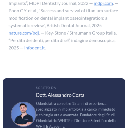
Implants”,
MDPI Dentistry Journal
, 2022 —
mdpi.com
. —
Poon C.Y. et al., “Success and survival of titanium surface
modification on dental implant osseointegration: a
systematic review”,
British Dental Journal
, 2025 —
nature.com/bdj
. — Key-Stone / Straumann Group Italia,
“Perdita dei denti, perdita di sé”, indagine demoscopica,
2025 —
infodent.it
.
SCRITTO DA
Dott. Alessandro Costa
Odontoiatra con oltre 15 anni di esperienza,
specializzato in implantologia a carico immediato
e chirurgia orale avanzata. Fondatore degli Studi
Odontoiatrici WHITE e Direttore Scientifico della
WHITE Academy.