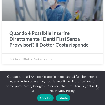
Quando è Possibile Inserire
Direttamente i Denti Fissi Senza
Provvisori? Il Dottor Costa risponde
7 October 2024
No Comments
Questo sito utilizza cookie tecnici necessari al funzionamento
e, previo tuo consenso, cookie analitici e di profilazione di
terze parti (Meta, Google). Puoi accettare, rifiutare o gestire le
tue preferenze.
Privacy Policy
Accetta
Rifiuta