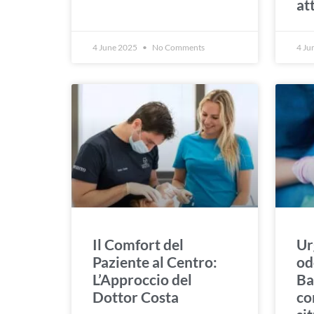
at
4 June 2025
No Comments
4 Ju
Il Comfort del
Ur
Paziente al Centro:
od
L’Approccio del
Ba
Dottor Costa
co