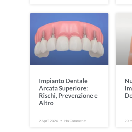
Impianto Dentale
Nu
Arcata Superiore:
Im
Rischi, Prevenzione e
De
Altro
2 April 2026
No Comments
20 