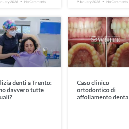
anuary 2026
No Comments
9 January 2026
No Comments
lizia denti a Trento:
Caso clinico
no davvero tutte
ortodontico di
uali?
affollamento denta