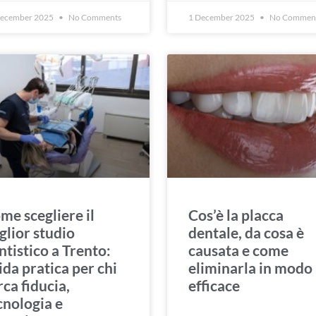
December 2025
No Comments
1 December 2025
No Commen
me scegliere il
Cos’è la placca
glior studio
dentale, da cosa è
ntistico a Trento:
causata e come
ida pratica per chi
eliminarla in modo
rca fiducia,
efficace
cnologia e