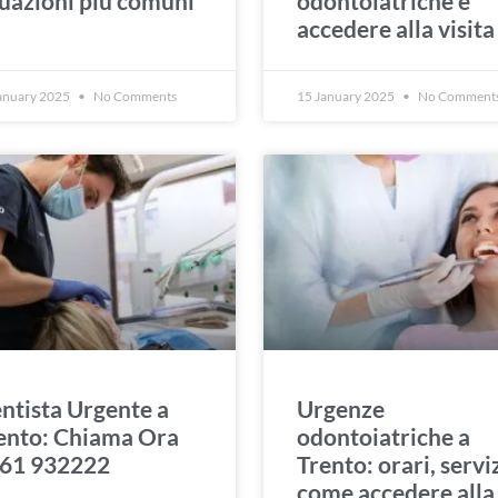
tuazioni più comuni
odontoiatriche e
accedere alla visita
anuary 2025
No Comments
15 January 2025
No Comment
ntista Urgente a
Urgenze
ento: Chiama Ora
odontoiatriche a
61 932222
Trento: orari, serviz
come accedere alla