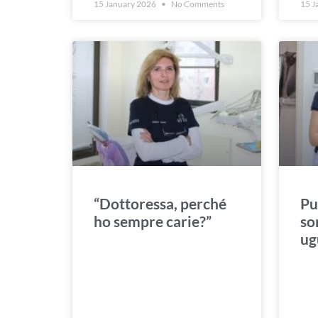
15 January 2026
No Comments
15 J
“Dottoressa, perché
Pu
ho sempre carie?”
so
ug