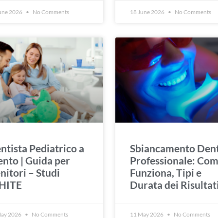
une 2026
No Comments
18 June 2026
No Comments
ntista Pediatrico a
Sbiancamento Dent
ento | Guida per
Professionale: Co
nitori – Studi
Funziona, Tipi e
HITE
Durata dei Risultat
May 2026
No Comments
11 May 2026
No Comments