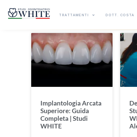
TRATTAMENTI
DOTT. COSTA
Implantologia Arcata
De
Superiore: Guida
St
Completa | Studi
WH
WHITE
Al