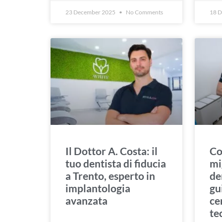
23 December 2025
No Comments
18 
Il Dottor A. Costa: il
Co
tuo dentista di fiducia
mi
a Trento, esperto in
de
implantologia
gu
avanzata
ce
te