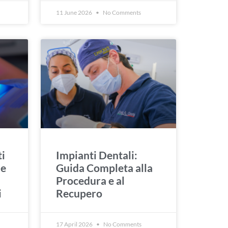
11 June 2026
No Comments
i
Impianti Dentali:
me
Guida Completa alla
Procedura e al
i
Recupero
17 April 2026
No Comments