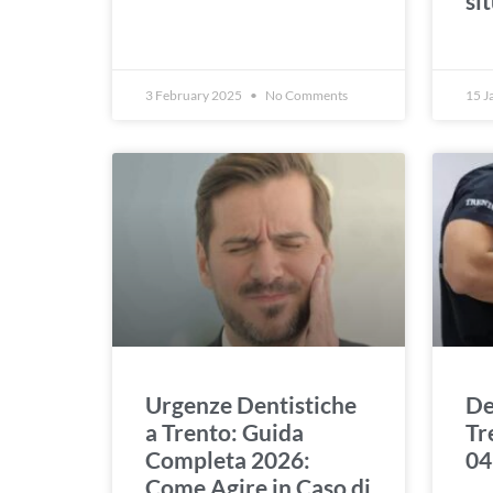
si
3 February 2025
No Comments
15 J
Urgenze Dentistiche
De
a Trento: Guida
Tr
Completa 2026:
04
Come Agire in Caso di