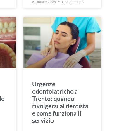
8 January 2026
No Comments
Urgenze
odontoiatriche a
le
Trento: quando
rivolgersi al dentista
e come funziona il
servizio