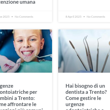
tenzione umana
ne 2025
No Comments
8 April 2025
No Comments
genze
Hai bisogno di un
ontoiatriche per
dentista a Trento?
mbini a Trento:
Come gestire le
me affrontare le
urgenze