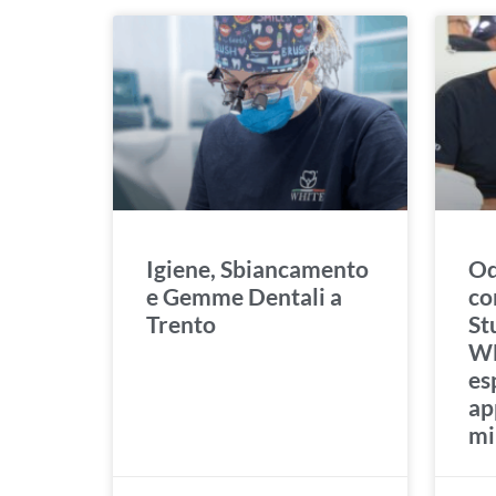
Igiene, Sbiancamento
Od
e Gemme Dentali a
co
Trento
St
WH
es
ap
mi