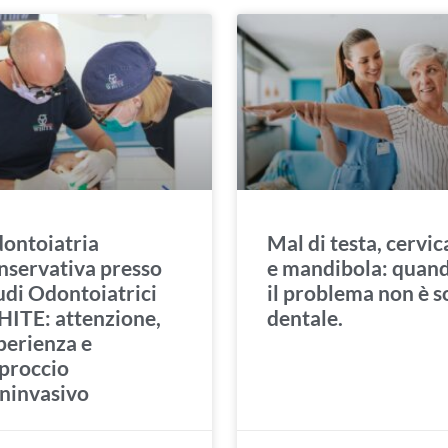
ontoiatria
Mal di testa, cervic
nservativa presso
e mandibola: quan
udi Odontoiatrici
il problema non è s
ITE: attenzione,
dentale.
perienza e
proccio
ninvasivo