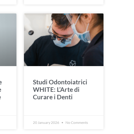
e
Studi Odontoiatrici
è
WHITE: L’Arte di
è
Curare i Denti
20 January 2026
No Comments