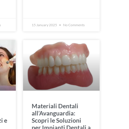
s
15 January 2025
No Comments
Materiali Dentali
all’Avanguardia:
i e
Scopri le Soluzioni
per Impianti Dentali a