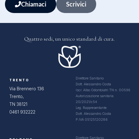
Chiamaci
Scrivici
Quattro sedi, un
unico standard di cura.
Direttore Sanitario
TRENTO
Dott. Alessandro Costa
Via Brennero 136
Iscr. Albo Odontoiatri TN n. 00596
Trento,
Autorizzazione sanitaria
20/2021/c54
TN 38121
Leg. Rappresentante:
0461 932222
Dott. Alessandro Costa
P.IVA 05125120286
Direttore Sanitario