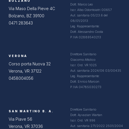
BOLZANO
Dott. Marco Leo
Via Maso Della Pieve 4C
Iscr. Albo Odontoiatri 00657
Bolzano, BZ 39100
Aut. sanitaria 05/23.6 del
08/01/2013
0471 283643
Leg. Rappresentante:
Dott. Alessandro Costa
P.IVA 02889540213
Direttore Sanitario
VERONA
Giacomo Attolico
Corso porta Nuova 32
Iscr. Ord. VR 1025
Verona, VR 37122
Aut. sanitaria 2024/06 03/00435
Leg. Rappresentante:
0458004056
Dott. Enrico Marcon
P.IVA 04785030273
Direttore Sanitario
SAN MARTINO B. A.
Dott. Ayvazian Wartan
Via Piave 56
Iscr. Ord. VR 996
Verona, VR 37036
Aut. sanitaria 271/2022 2501/2004