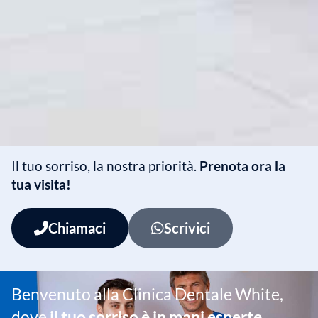
Il tuo sorriso, la nostra priorità.
Prenota ora la
tua visita!
Chiamaci
Scrivici
Benvenuto alla Clinica Dentale White,
dove
il tuo sorriso è in mani esperte
.