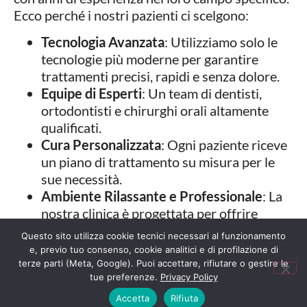
Ecco perché i nostri pazienti ci scelgono:
Tecnologia Avanzata
: Utilizziamo solo le
tecnologie più moderne per garantire
trattamenti precisi, rapidi e senza dolore.
Equipe di Esperti
: Un team di dentisti,
ortodontisti e chirurghi orali altamente
qualificati.
Cura Personalizzata
: Ogni paziente riceve
un piano di trattamento su misura per le
sue necessità.
Ambiente Rilassante e Professionale
: La
nostra clinica è progettata per offrire
un’esperienza confortevole e priva di
Questo sito utilizza cookie tecnici necessari al funzionamento
stress.
e, previo tuo consenso, cookie analitici e di profilazione di
terze parti (Meta, Google). Puoi accettare, rifiutare o gestire le
tue preferenze.
Privacy Policy
Domande Frequenti
Accetta
Rifiuta