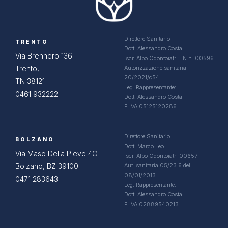
Direttore Sanitario
TRENTO
Dott. Alessandro Costa
Via Brennero 136
Iscr. Albo Odontoiatri TN n. 00596
Trento,
Autorizzazione sanitaria
20/2021/c54
TN 38121
Leg. Rappresentante:
0461 932222
Dott. Alessandro Costa
P.IVA 05125120286
Direttore Sanitario
BOLZANO
Dott. Marco Leo
Via Maso Della Pieve 4C
Iscr. Albo Odontoiatri 00657
Bolzano, BZ 39100
Aut. sanitaria 05/23.6 del
08/01/2013
0471 283643
Leg. Rappresentante:
Dott. Alessandro Costa
P.IVA 02889540213