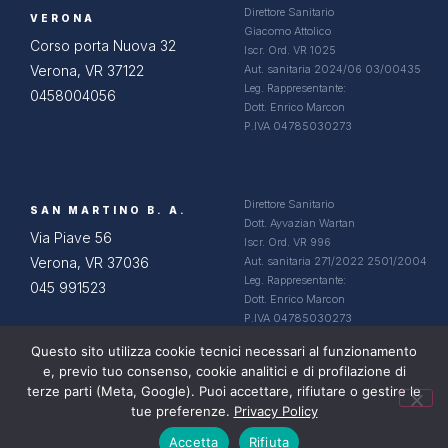
Direttore Sanitario
VERONA
Giacomo Attolico
Corso porta Nuova 32
Iscr. Ord. VR 1025
Verona, VR 37122
Aut. sanitaria 2024/06 03/00435
Leg. Rappresentante:
0458004056
Dott. Enrico Marcon
P.IVA 04785030273
Direttore Sanitario
SAN MARTINO B. A.
Dott. Ayvazian Wartan
Via Piave 56
Iscr. Ord. VR 996
Verona, VR 37036
Aut. sanitaria 271/2022 2501/2004
Leg. Rappresentante:
045 991523
Dott. Enrico Marcon
P.IVA 04785030273
Questo sito utilizza cookie tecnici necessari al funzionamento
e, previo tuo consenso, cookie analitici e di profilazione di
terze parti (Meta, Google). Puoi accettare, rifiutare o gestire le
tue preferenze.
Privacy Policy
© 2026 White Holding S.r.l. ·
Privacy Policy
Accetta
Rifiuta