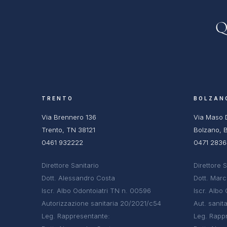
Q
TRENTO
BOLZAN
Via Brennero 136
Via Maso 
Trento, TN 38121
Bolzano, 
0461 932222
0471 283
Direttore Sanitario
Direttore S
Dott. Alessandro Costa
Dott. Mar
Iscr. Albo Odontoiatri TN n. 00596
Iscr. Albo
Autorizzazione sanitaria 20/2021/c54
Aut. sanit
Leg. Rappresentante:
Leg. Rapp