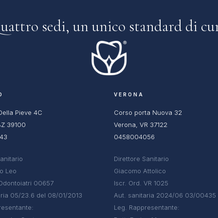
uattro sedi, un
unico standard di cur
O
VERONA
Della Pieve 4C
Corso porta Nuova 32
BZ 39100
Verona, VR 37122
643
0458004056
anitario
Direttore Sanitario
co Leo
Giacomo Attolico
 Odontoiatri 00657
Iscr. Ord. VR 1025
aria 05/23.6 del 08/01/2013
Aut. sanitaria 2024/06 03/00435
resentante:
Leg. Rappresentante: